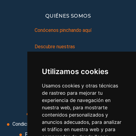
QUIÉNES SOMOS
Conócenos pinchando aquí
Descubre nuestras
recomendaciones para hoteles,
complejos turísticos, hostales,
Utilizamos cookies
vacaciones, paquetes de
viajes, y mucho más!
Usamos cookies y otras técnicas
de rastreo para mejorar tu
experiencia de navegación en
MI AGENCIA
nuestra web, para mostrarte
Aviso legal
Condiciones de uso
contenidos personalizados y
anuncios adecuados, para analizar
Condiciones Generales
Ley de Viajes Combinados
el tráfico en nuestra web y para
Política de privacidad
Uso de cookies